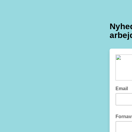
Nyhed
arbej
Email
Fornav