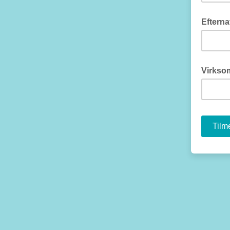
Eftern
Virkso