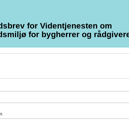
sbrev for Videntjenesten om
dsmiljø for bygherrer og rådgiver
n